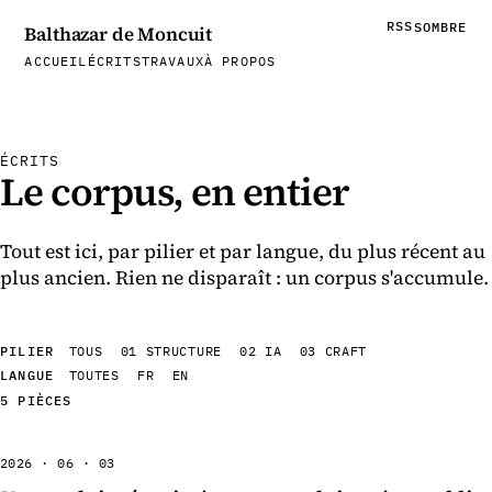
RSS
SOMBRE
Balthazar de Moncuit
ACCUEIL
ÉCRITS
TRAVAUX
À PROPOS
ÉCRITS
Le corpus, en entier
Tout est ici, par pilier et par langue, du plus récent au
plus ancien. Rien ne disparaît : un corpus s'accumule.
PILIER
TOUS
01 STRUCTURE
02 IA
03 CRAFT
LANGUE
TOUTES
FR
EN
5 PIÈCES
2026 · 06 · 03