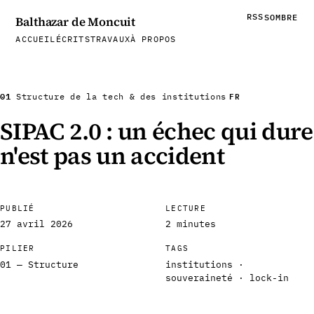
RSS
SOMBRE
Balthazar de Moncuit
ACCUEIL
ÉCRITS
TRAVAUX
À PROPOS
01
FR
Structure de la tech & des institutions
SIPAC 2.0 : un échec qui dure
n'est pas un accident
PUBLIÉ
LECTURE
27 avril 2026
2 minutes
PILIER
TAGS
01 — Structure
institutions ·
souveraineté · lock-in